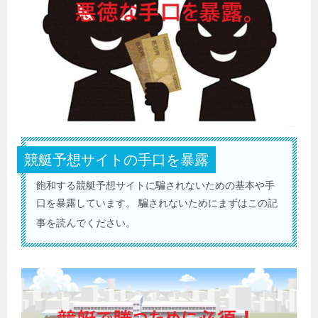
競艇予想サイトの手口を暴露
飽和する競艇予想サイトに騙されないための基本や手
口を暴露しています。 騙されないためにまずはこの記
事を読んでください。