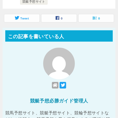
競艇予想サイト
Tweet
0
0
この記事を書いている人
競艇予想必勝ガイド管理人
競馬予想サイト、競艇予想サイト、競輪予想サイトな