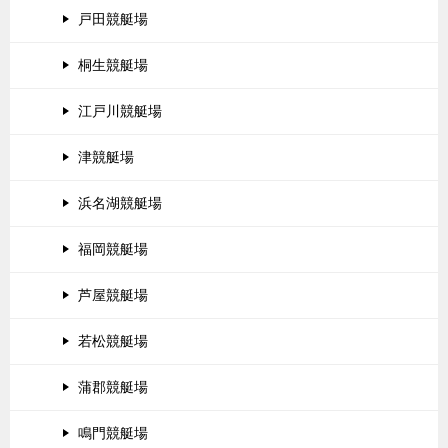
戸田競艇場
桐生競艇場
江戸川競艇場
津競艇場
浜名湖競艇場
福岡競艇場
芦屋競艇場
若松競艇場
蒲郡競艇場
鳴門競艇場