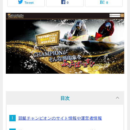
Tweet
0
0
目次
競艇チャンピオンのサイト情報や運営者情報