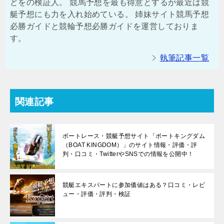
どをの検証人。 競馬予想を最も得意とするが最近は競
艇予想にも力を入れ始めている。 姉妹サイト競馬予想
必勝ガイドと競輪予想必勝ガイドを運営しておりま
す。
執筆記事一覧
関連記事
ボートレース・競艇予想サイト「ボートキングダム
（BOAT KINGDOM）」のサイト情報・評価・評
判・口コミ・TwitterやSNSでの情報を公開中！
競艇エキスパートに参加価値はある？口コミ・レビ
ュー・評価・評判・検証