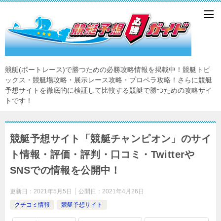
競艇(ボートレース)で勝つための必勝攻略情報を掲載中！競艇トピ
ックス・競艇場攻略・展示レース攻略・プロペラ攻略！さらに競艇
予想サイトを徹底的に検証して比較する競艇で勝つための攻略サイ
トです！
競艇予想サイト「競艇チャンピオン」のサイ
ト情報・評価・評判・口コミ・Twitterや
SNSでの情報を公開中！
更新日：
2021年5月5日
公開日：
2021年4月26日
クチコミ情報
競艇予想サイト