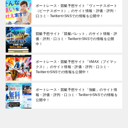
ボートレース・競艇予想サイト「ヴィーナスボート
（ビーナスボート）」のサイト情報・評価・評判・
口コミ・TwitterやSNSでの情報を公開中！
競艇予想サイト「競艇バレット」のサイト情報・評
価・評判・口コミ・TwitterやSNSでの情報を公開
中！
ボートレース・競艇予想サイト「VMAX（ブイマッ
クス）」のサイト情報・評価・評判・口コミ・
TwitterやSNSでの情報を公開中！
ボートレース・競艇予想サイト「強艇」のサイト情
報・評価・評判・口コミ・TwitterやSNSでの情報を
公開中！