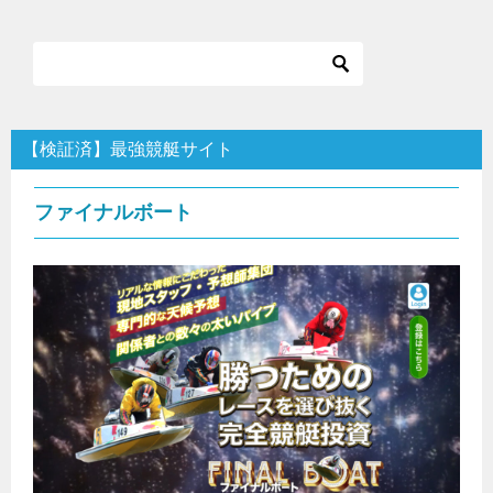
【検証済】最強競艇サイト
ファイナルボート