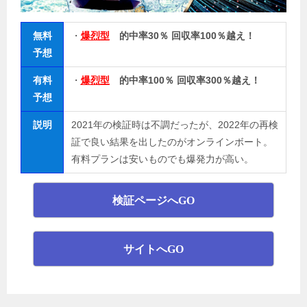
無料
・
爆烈型
的中率30％ 回収率100％越え！
予想
有料
・
爆烈型
的中率100％ 回収率300％越え！
予想
説明
2021年の検証時は不調だったが、2022年の再検
証で良い結果を出したのがオンラインボート。
有料プランは安いものでも爆発力が高い。
検証ページへGO
サイトへGO