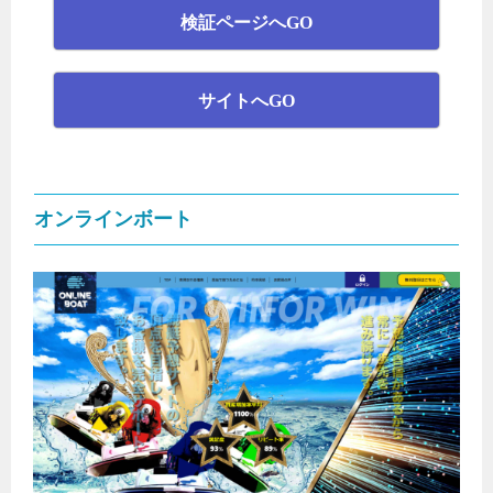
検証ページへGO
サイトへGO
オンラインボート