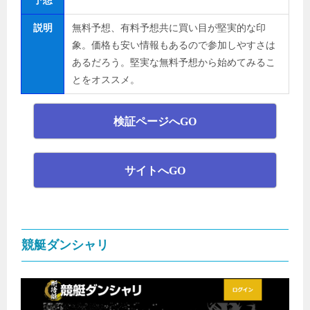
予想
説明
無料予想、有料予想共に買い目が堅実的な印
象。価格も安い情報もあるので参加しやすさは
あるだろう。堅実な無料予想から始めてみるこ
とをオススメ。
検証ページへGO
サイトへGO
競艇ダンシャリ