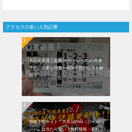
アクセスの多い人気記事
初心者必見！競艇(ボートレース)の舟券
予想に必要な情報や展開予想の仕方を解
説！
競艇予想サイト「万舟JAPAN（ジャパ
ン）」は当たらない？無料情報・有料プ