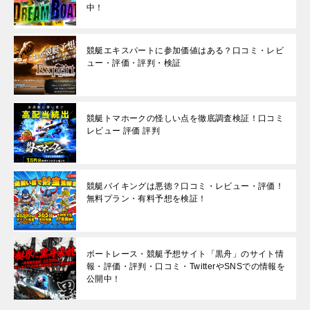
中！
競艇エキスパートに参加価値はある？口コミ・レビ
ュー・評価・評判・検証
競艇トマホークの怪しい点を徹底調査検証！口コミ
レビュー 評価 評判
競艇バイキングは悪徳？口コミ・レビュー・評価！
無料プラン・有料予想を検証！
ボートレース・競艇予想サイト「黒舟」のサイト情
報・評価・評判・口コミ・TwitterやSNSでの情報を
公開中！