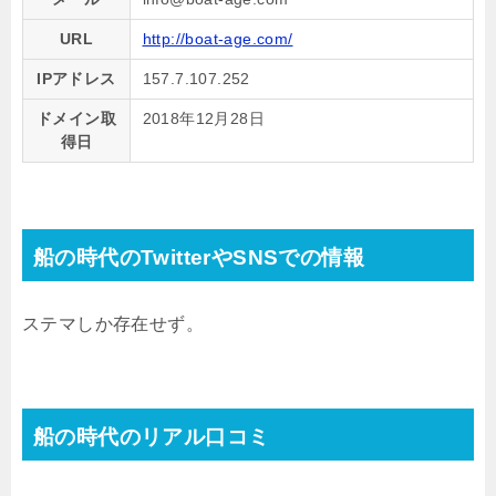
URL
http://boat-age.com/
IPアドレス
157.7.107.252
ドメイン取
2018年12月28日
得日
船の時代のTwitterやSNSでの情報
ステマしか存在せず。
船の時代のリアル口コミ