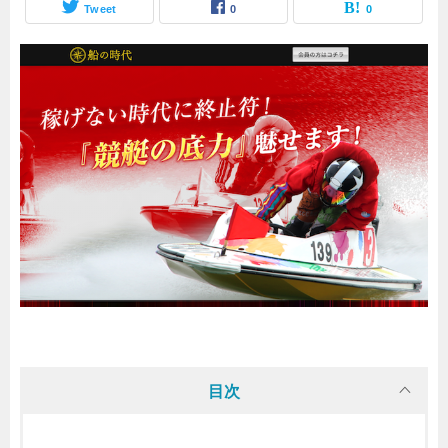
Tweet
0
0
目次