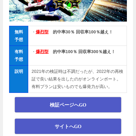
無料
・
爆烈型
的中率30％ 回収率100％越え！
予想
有料
・
爆烈型
的中率100％ 回収率300％越え！
予想
説明
2021年の検証時は不調だったが、2022年の再検
証で良い結果を出したのがオンラインボート。
有料プランは安いものでも爆発力が高い。
検証ページへGO
サイトへGO