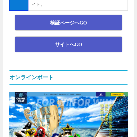
イト。
検証ページへGO
サイトへGO
オンラインボート