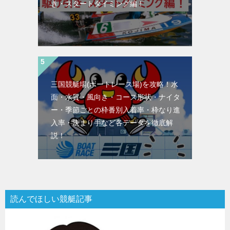
き・スタートタイミング編！
三国競艇場(ボートレース場)を攻略！水
面・水質・風向き・コース形状・ナイタ
ー・季節ごとの枠番別入着率・枠なり進
入率・決まり手など各データを徹底解
説！
読んでほしい競艇記事