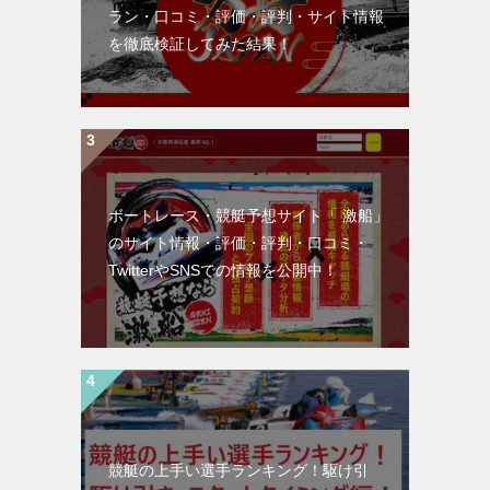
ラン・口コミ・評価・評判・サイト情報
を徹底検証してみた結果！
ボートレース・競艇予想サイト「 激船」
のサイト情報・評価・評判・口コミ・
TwitterやSNSでの情報を公開中！
競艇の上手い選手ランキング！駆け引