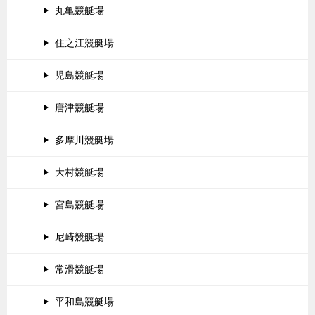
丸亀競艇場
住之江競艇場
児島競艇場
唐津競艇場
多摩川競艇場
大村競艇場
宮島競艇場
尼崎競艇場
常滑競艇場
平和島競艇場