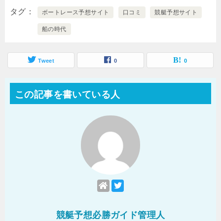
タグ
ボートレース予想サイト
口コミ
競艇予想サイト
船の時代
Tweet
0
0
この記事を書いている人
競艇予想必勝ガイド管理人