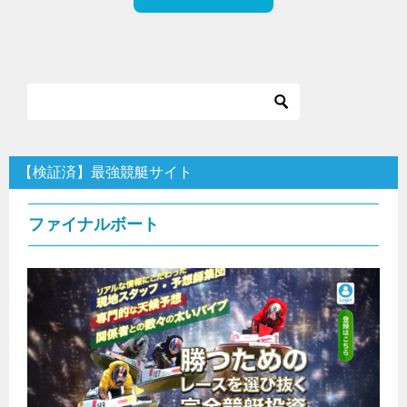
【検証済】最強競艇サイト
ファイナルボート