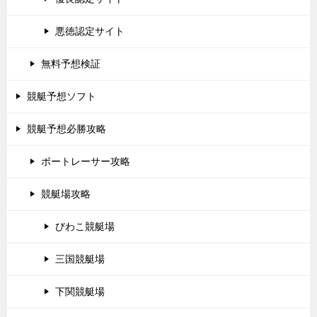
悪徳認定サイト
無料予想検証
競艇予想ソフト
競艇予想必勝攻略
ボートレーサー攻略
競艇場攻略
びわこ競艇場
三国競艇場
下関競艇場