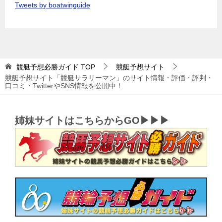
Tweets by boatwinguide
競艇予想必勝ガイド
TOP
競艇予想サイト
競艇予想サイト「競艇サラリーマン」のサイト情報・評価・評判・
口コミ・TwitterやSNS情報を公開中！
姉妹サイトはこちらからGO▶▶▶