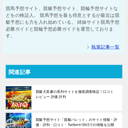
競馬予想サイト、競艇予想サイト、競輪予想サイトな
どをの検証人。 競馬予想を最も得意とするが最近は競
艇予想にも力を入れ始めている。 姉妹サイト競馬予想
必勝ガイドと競輪予想必勝ガイドを運営しておりま
す。
執筆記事一覧
関連記事
競艇大富豪の系列サイトを徹底調査検証！口コミ
レビュー 評価 評判
競艇予想サイト「競艇バレット」のサイト情報・評
価・評判・口コミ・TwitterやSNSでの情報を公開