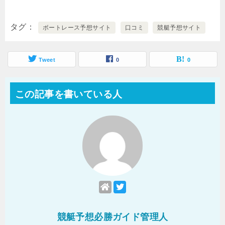
タグ
ボートレース予想サイト
口コミ
競艇予想サイト
Tweet
0
0
この記事を書いている人
競艇予想必勝ガイド管理人