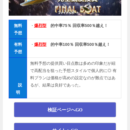
無料
・
爆烈型
的中率75％ 回収率500％越え！
予想
有料
・
爆烈型
的中率100％ 回収率500％越え！
予想
無料予想の提供買い目点数は多めの印象だが紐
で高配当を狙った予想スタイルで個人的に◎ 有
料プランは価格が高めの設定なのが難点ではあ
説
るが、結果は良好であった。
明
検証ページへGO