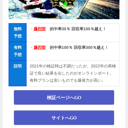
無料
・
爆烈型
的中率30％ 回収率100％越え！
予想
有料
・
爆烈型
的中率100％ 回収率300％越え！
予想
説明
2021年の検証時は不調だったが、2022年の再検
証で良い結果を出したのがオンラインボート。
有料プランは安いものでも爆発力が高い。
検証ページへGO
サイトへGO