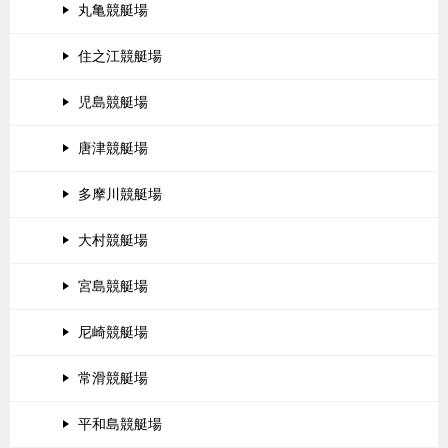
丸亀競艇場
住之江競艇場
児島競艇場
唐津競艇場
多摩川競艇場
大村競艇場
宮島競艇場
尼崎競艇場
常滑競艇場
平和島競艇場