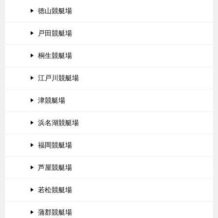
徳山競艇場
戸田競艇場
桐生競艇場
江戸川競艇場
津競艇場
浜名湖競艇場
福岡競艇場
芦屋競艇場
若松競艇場
蒲郡競艇場