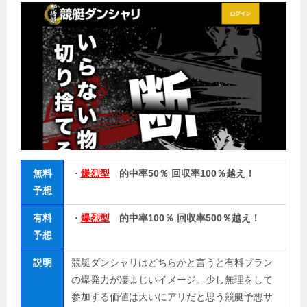
無料
・
爆烈型
的中率50％ 回収率100％越え！
予想
有料
・
爆烈型
的中率100％ 回収率500％越え！
予想
説明
競艇ダンシャリはどちらかと言うと有料プラン
の爆発力が凄まじいイメージ。少し無理をして
参加する価値は大いにアリだと思う競艇予想サ