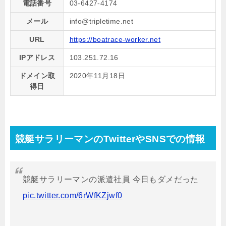
電話番号
03-6427-4174
メール
info@tripletime.net
URL
https://boatrace-worker.net
IPアドレス
103.251.72.16
ドメイン取
2020年11月18日
得日
競艇サラリーマンのTwitterやSNSでの情報
競艇サラリーマンの派遣社員 今日もダメだった
pic.twitter.com/6rWfKZjwf0