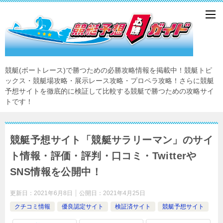
競艇(ボートレース)で勝つための必勝攻略情報を掲載中！競艇トピ
ックス・競艇場攻略・展示レース攻略・プロペラ攻略！さらに競艇
予想サイトを徹底的に検証して比較する競艇で勝つための攻略サイ
トです！
競艇予想サイト「競艇サラリーマン」のサイ
ト情報・評価・評判・口コミ・Twitterや
SNS情報を公開中！
更新日：
2021年6月8日
公開日：
2021年4月25日
クチコミ情報
優良認定サイト
検証済サイト
競艇予想サイト