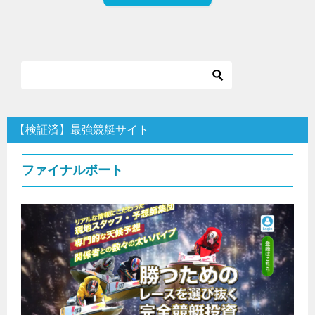
【検証済】最強競艇サイト
ファイナルボート