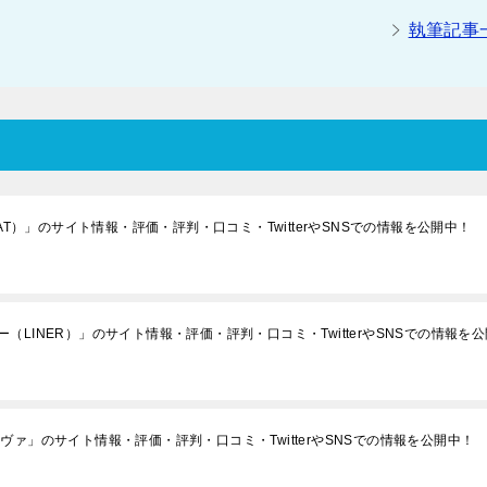
執筆記事
AT）」のサイト情報・評価・評判・口コミ・TwitterやSNSでの情報を公開中！
LINER）」のサイト情報・評価・評判・口コミ・TwitterやSNSでの情報を公
ァ」のサイト情報・評価・評判・口コミ・TwitterやSNSでの情報を公開中！