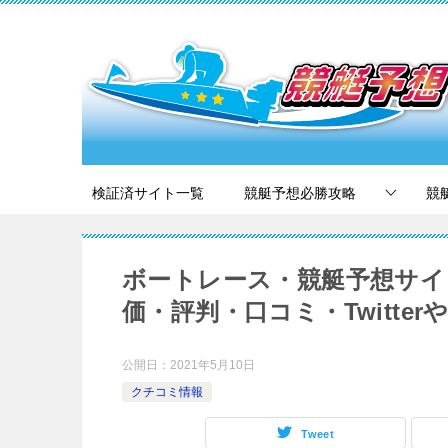
検証済サイト一覧
競艇予想必勝攻略
競
ボートレース・競艇予想サイ
価・評判・口コミ・Twitte
公開日：
2021年5月10日
クチコミ情報
Tweet