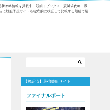
の必勝攻略情報を掲載中！競艇トピックス・競艇場攻略・展
らに競艇予想サイトを徹底的に検証して比較する競艇で勝
評
【検証済】最強競艇サイト
ファイナルボート