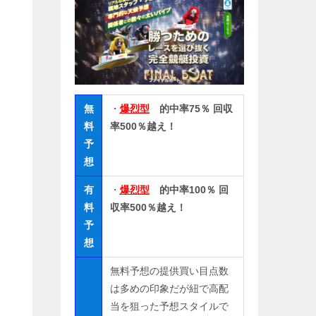
無
・
爆烈型
的中率75％ 回収
料
率500％越え！
予
想
有
・
爆烈型
的中率100％ 回
料
収率500％越え！
予
想
無料予想の提供買い目点数
は多めの印象だが紐で高配
当を狙った予想スタイルで