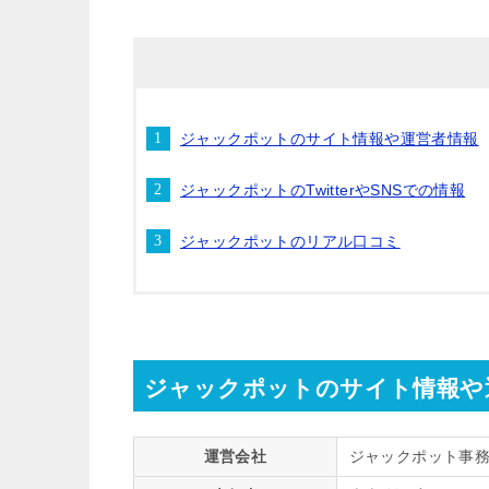
ジャックポットのサイト情報や運営者情報
ジャックポットのTwitterやSNSでの情報
ジャックポットのリアル口コミ
ジャックポットのサイト情報や
運営会社
ジャックポット事