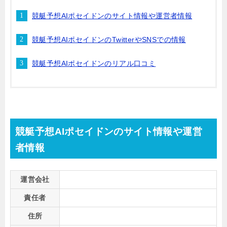
競艇予想AIポセイドンのサイト情報や運営者情報
競艇予想AIポセイドンのTwitterやSNSでの情報
競艇予想AIポセイドンのリアル口コミ
競艇予想AIポセイドンのサイト情報や運営
者情報
運営会社
責任者
住所