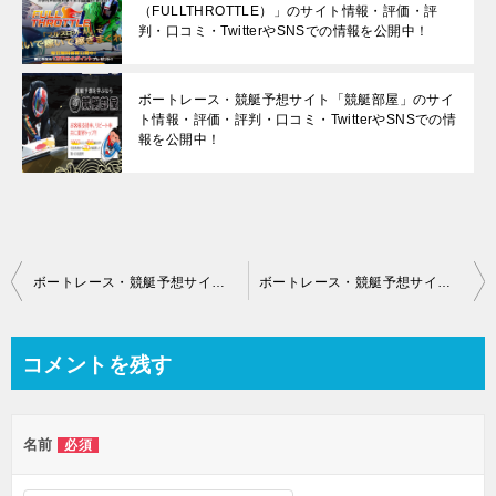
（FULLTHROTTLE）」のサイト情報・評価・評
判・口コミ・TwitterやSNSでの情報を公開中！
ボートレース・競艇予想サイト「競艇部屋」のサイ
ト情報・評価・評判・口コミ・TwitterやSNSでの情
報を公開中！
投
ボートレース・競艇予想サイト「競艇魂」のサイト情報・評価・評判・口コミ・TwitterやSNSでの情報を公開中！
ボートレース・競艇予想サイト「行列のできる競艇相談所」のサイト情報・評価・評判・口コミ・TwitterやSNSでの情報を公開中！
稿
ナ
コメントを残す
ビ
ゲ
名前
必須
ー
シ