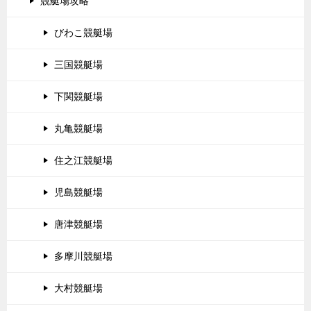
競艇場攻略
びわこ競艇場
三国競艇場
下関競艇場
丸亀競艇場
住之江競艇場
児島競艇場
唐津競艇場
多摩川競艇場
大村競艇場