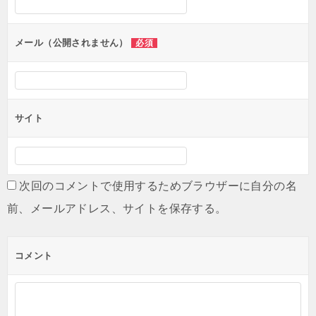
ョ
ン
メール（公開されません）
必須
サイト
次回のコメントで使用するためブラウザーに自分の名
前、メールアドレス、サイトを保存する。
コメント