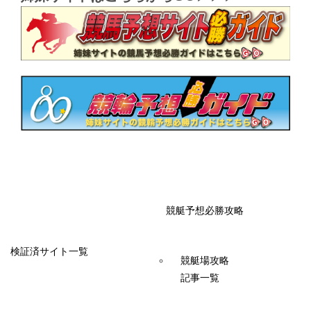
競艇予想必勝攻略
検証済サイト一覧
競艇場攻略
記事一覧