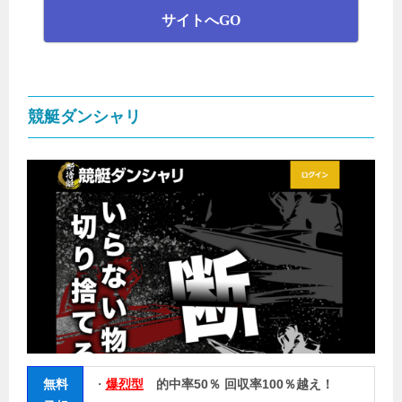
サイトへGO
競艇ダンシャリ
無料
・
爆烈型
的中率50％ 回収率100％越え！