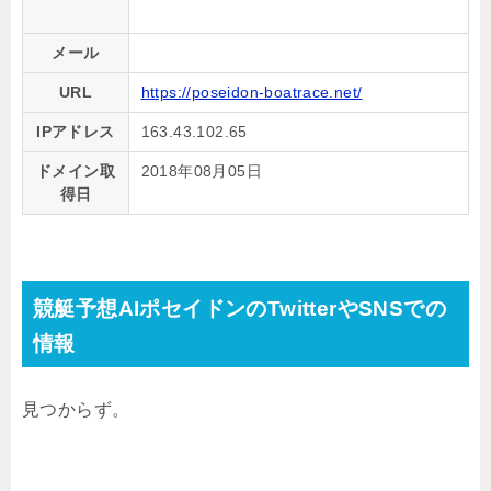
メール
URL
https://poseidon-boatrace.net/
IPアドレス
163.43.102.65
ドメイン取
2018年08月05日
得日
競艇予想AIポセイドンのTwitterやSNSでの
情報
見つからず。