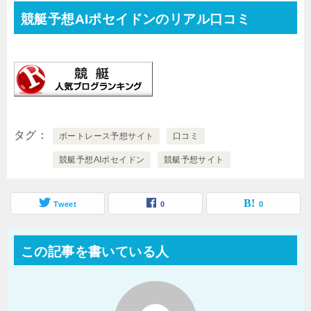
競艇予想AIポセイドンのリアル口コミ
タグ
ボートレース予想サイト
口コミ
競艇予想AIポセイドン
競艇予想サイト
Tweet
0
0
この記事を書いている人