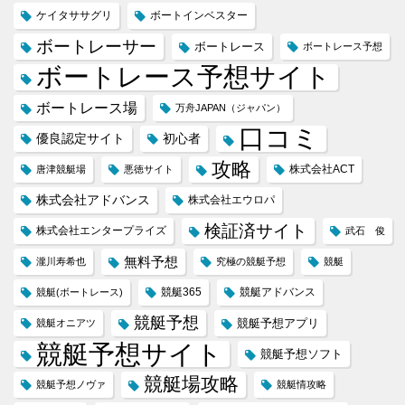
ケイタササグリ
ボートインベスター
ボートレーサー
ボートレース
ボートレース予想
ボートレース予想サイト
ボートレース場
万舟JAPAN（ジャパン）
口コミ
優良認定サイト
初心者
攻略
株式会社ACT
唐津競艇場
悪徳サイト
株式会社アドバンス
株式会社エウロパ
検証済サイト
株式会社エンタープライズ
武石 俊
無料予想
瀧川寿希也
究極の競艇予想
競艇
競艇365
競艇アドバンス
競艇(ボートレース)
競艇予想
競艇予想アプリ
競艇オニアツ
競艇予想サイト
競艇予想ソフト
競艇場攻略
競艇予想ノヴァ
競艇情攻略