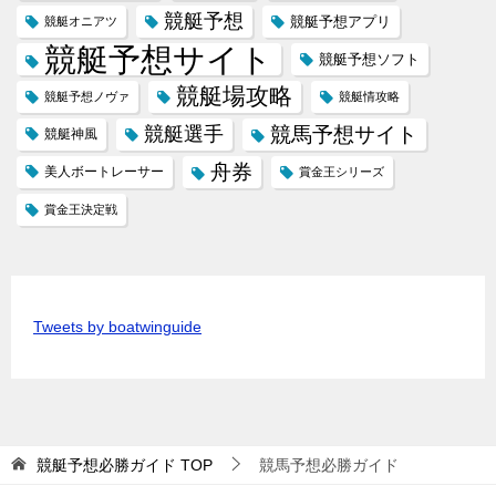
競艇予想
競艇予想アプリ
競艇オニアツ
競艇予想サイト
競艇予想ソフト
競艇場攻略
競艇予想ノヴァ
競艇情攻略
競馬予想サイト
競艇選手
競艇神風
舟券
美人ボートレーサー
賞金王シリーズ
賞金王決定戦
Tweets by boatwinguide
競艇予想必勝ガイド
TOP
競馬予想必勝ガイド