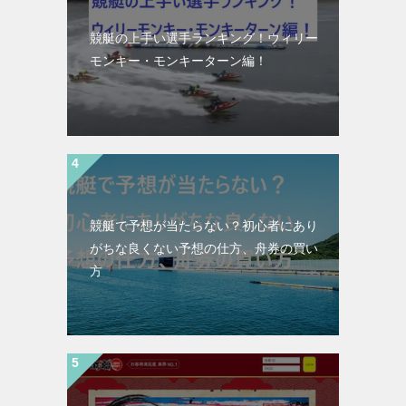
競艇の上手い選手ランキング！ウィリー
モンキー・モンキーターン編！
競艇で予想が当たらない？初心者にあり
がちな良くない予想の仕方、舟券の買い
方