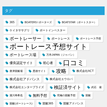
タグ
365
BOATERS l ボーターズ
BOATSTAR（ボートスター）
ケイタササグリ
ボートインベスター
ボートレーサー
ボートレース
ボートレース予想
ボートレース予想サイト
ボートレース場
万舟JAPAN（ジャパン）
口コミ
優良認定サイト
初心者
攻略
株式会社ACT
唐津競艇場
悪徳サイト
株式会社アドバンス
株式会社エウロパ
検証済サイト
株式会社エンタープライズ
武石 俊
無料予想
瀧川寿希也
究極の競艇予想
競艇
競艇365
競艇アドバンス
競艇(ボートレース)