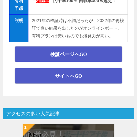
有料
・
爆烈型
的中率100％ 回収率300％越え！
予想
説明
2021年の検証時は不調だったが、2022年の再検
証で良い結果を出したのがオンラインボート。
有料プランは安いものでも爆発力が高い。
検証ページへGO
サイトへGO
アクセスの多い人気記事