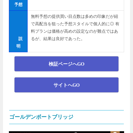
予想
無料予想の提供買い目点数は多めの印象だが紐
で高配当を狙った予想スタイルで個人的に◎ 有
料プランは価格が高めの設定なのが難点ではあ
説
るが、結果は良好であった。
明
検証ページへGO
サイトへGO
ゴールデンボートブリッジ