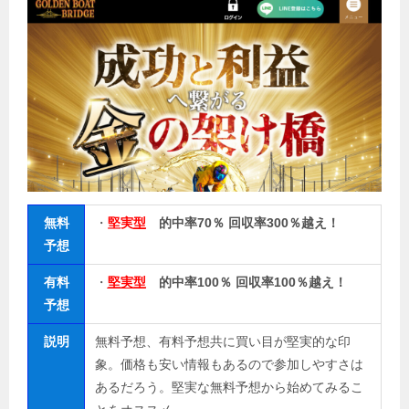
無料
・
堅実
型
的中率70％ 回収率300％越え！
予想
有料
・
堅実型
的中率100％ 回収率100％越え！
予想
説明
無料予想、有料予想共に買い目が堅実的な印
象。価格も安い情報もあるので参加しやすさは
あるだろう。堅実な無料予想から始めてみるこ