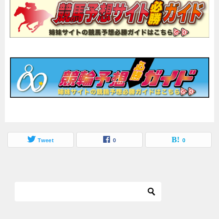
Tweet
0
0