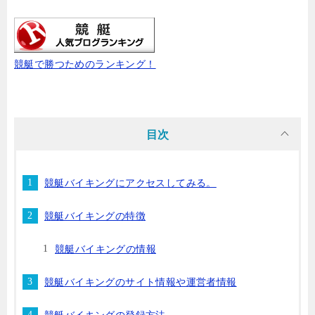
競艇で勝つためのランキング！
目次
競艇バイキングにアクセスしてみる。
競艇バイキングの特徴
競艇バイキングの情報
競艇バイキングのサイト情報や運営者情報