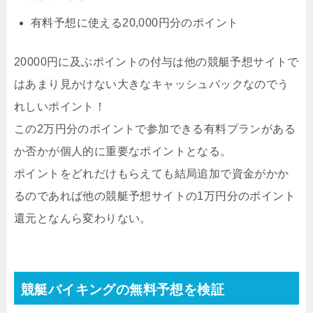
有料予想に使える20,000円分のポイント
20000円に及ぶポイントの付与は他の競艇予想サイトで
はあまり見かけない大きなキャッシュバックなのでう
れしいポイント！
この2万円分のポイントで参加できる有料プランがある
か否かが個人的に重要なポイントとなる。
ポイントをどれだけもらえても結局追加で資金がかか
るのであれば他の競艇予想サイトの1万円分のポイント
還元となんら変わりない。
競艇バイキングの無料予想を検証