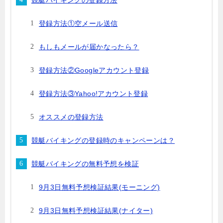
競艇バイキングの登録方法
登録方法①空メール送信
もしもメールが届かなったら？
登録方法②Googleアカウント登録
登録方法③Yahoo!アカウント登録
オススメの登録方法
競艇バイキングの登録時のキャンペーンは？
競艇バイキングの無料予想を検証
9月3日無料予想検証結果(モーニング)
9月3日無料予想検証結果(ナイター)