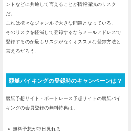
ントなどに共通して言えることが情報漏洩のリスク
だ。
これは様々なジャンルで大きな問題となっている。
そのリスクを軽減して登録するならメールアドレスで
登録するのが最もリスクがなくオススメな登録方法と
言えるだろう。
競艇バイキングの登録時のキャンペーンは？
競艇予想サイト・ボートレース予想サイトの競艇バイ
キングの会員登録の無料特典は、
無料予想が毎日見れる