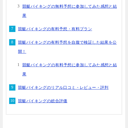
競艇バイキングの無料予想に参加してみた感想と結
果
競艇バイキングの有料予想・有料プラン
競艇バイキングの有料予想を自腹で検証した結果を公
開！
競艇バイキングの有料予想に参加してみた感想と結
果
競艇バイキングのリアル口コミ・レビュー・評判
競艇バイキングの総合評価