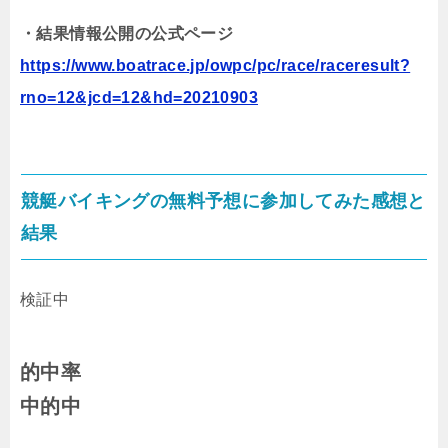
・結果情報公開の公式ページ
https://www.boatrace.jp/owpc/pc/race/raceresult?
rno=12&jcd=12&hd=20210903
競艇バイキングの無料予想に参加してみた感想と
結果
検証中
的中率
中的中