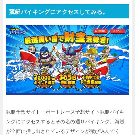
競艇バイキング
にアクセスしてみる。
競艇予想サイト・ボートレース予想サイト
競艇バイキ
ング
にアクセスするとその名の通りバイキング。海賊
が全面に押し出されているデザインが飛び込んでく