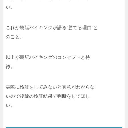
い。
これが競艇バイキングが語る”勝てる理由”と
のこと。
以上が
競艇バイキングのコンセプトと特
徴。
実際に検証をしてみないと真意がわからな
いので後編の検証結果で判断をしてほし
い。