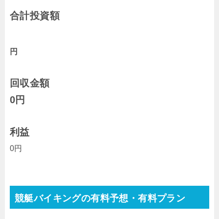
合計投資額
円
回収金額
0円
利益
0円
競艇バイキング
の有料予想・有料プラン