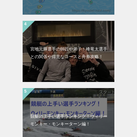
宮地元輝選手の師匠や弟子！峰竜太選手
との関係や得意なコースと舟券攻略！
競艇の上手い選手ランキング！ウィリー
モンキー・モンキーターン編！