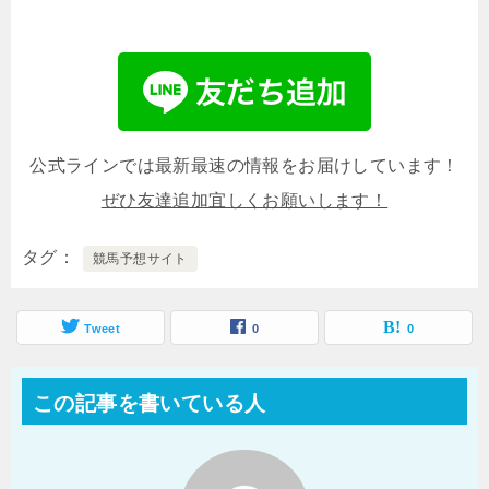
公式ラインでは最新最速の情報をお届けしています！
ぜひ友達追加宜しくお願いします！
タグ
競馬予想サイト
Tweet
0
0
この記事を書いている人