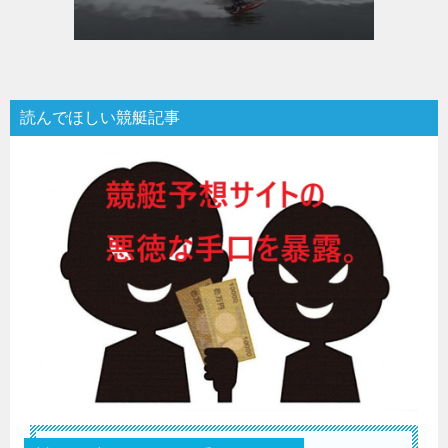
読んでほしい競艇記事