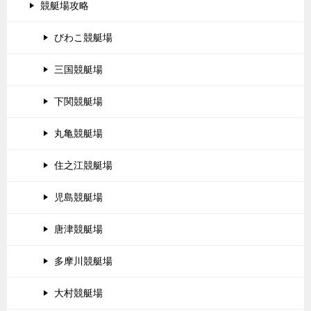
競艇場攻略
びわこ競艇場
三国競艇場
下関競艇場
丸亀競艇場
住之江競艇場
児島競艇場
唐津競艇場
多摩川競艇場
大村競艇場