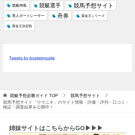
競馬予想サイト
競艇選手
競艇神風
舟券
美人ボートレーサー
賞金王シリーズ
賞金王決定戦
Tweets by boatwinguide
競艇予想必勝ガイド
TOP
競馬予想サイト
競馬予想サイト「ウマニキ」のサイト情報・評価・評判・口コミ・
検証・調査結果を公開中！
姉妹サイトはこちらからGO▶▶▶