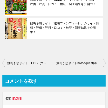
評価・評判・口コミ・検証・調査結果を公開中！
競馬予想サイト『逆境ファンファーレ』のサイト情
報・評価・評判・口コミ・検証・調査結果を公開
中！
投
競馬予想サイト「EDGE(エッジ)」のサイト情報・評価・評判・口コミ・検証・調査結果を公開中！
競馬予想サイトhorsequest(ホースクエスト)のサイト情報・評価・評判・口コミ・検証・調査結果を公開中！
稿
ナ
コメントを残す
ビ
ゲ
名前
必須
ー