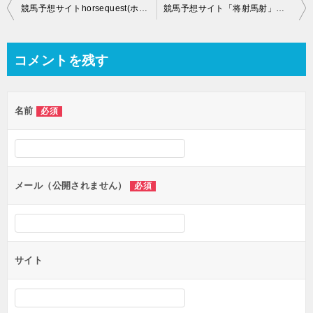
投
競馬予想サイトhorsequest(ホースクエスト)のサイト情報・評価・評判・口コミ・検証・調査結果を公開中！
競馬予想サイト「将射馬射」のサイト情報・評価・評判・口コミ・検証・調査結果を公開中！
稿
ナ
コメントを残す
ビ
ゲ
名前
必須
ー
シ
ョ
ン
メール（公開されません）
必須
サイト