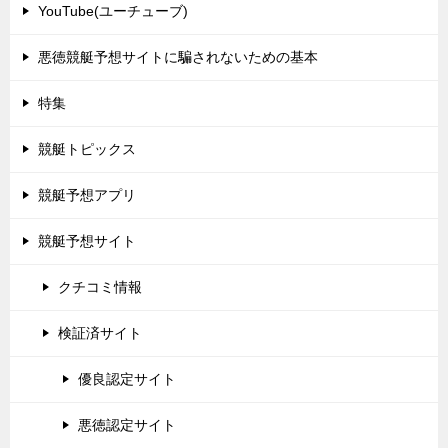
YouTube(ユーチューブ)
悪徳競艇予想サイトに騙されないための基本
特集
競艇トピックス
競艇予想アプリ
競艇予想サイト
クチコミ情報
検証済サイト
優良認定サイト
悪徳認定サイト