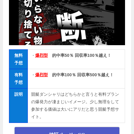
無料
・
爆烈型
的中率50％ 回収率100％越え！
予想
有料
・
爆烈型
的中率100％ 回収率500％越え！
予想
説明
競艇ダンシャリはどちらかと言うと有料プラン
の爆発力が凄まじいイメージ。少し無理をして
参加する価値は大いにアリだと思う競艇予想サ
イト。