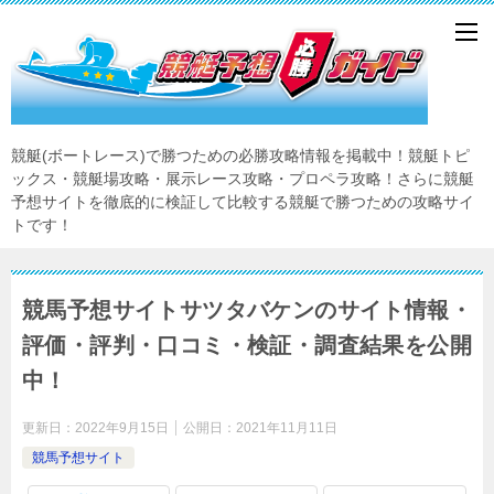
競艇(ボートレース)で勝つための必勝攻略情報を掲載中！競艇トピ
ックス・競艇場攻略・展示レース攻略・プロペラ攻略！さらに競艇
予想サイトを徹底的に検証して比較する競艇で勝つための攻略サイ
トです！
競馬予想サイトサツタバケンのサイト情報・
評価・評判・口コミ・検証・調査結果を公開
中！
更新日：
2022年9月15日
公開日：
2021年11月11日
競馬予想サイト