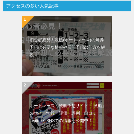
アクセスの多い人気記事
初心者必見！競艇(ボートレース)の舟券
予想に必要な情報や展開予想の仕方を解
説！
ボートレース・競艇予想サイト「 激船」
のサイト情報・評価・評判・口コミ・
TwitterやSNSでの情報を公開中！