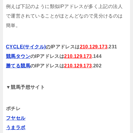
例えば下記のように類似IPアドレスが多く上記の法人
で運営されていることがほとんどなので見分けるのは
簡単。
CYCLE(サイクル)
の
IPアドレスは
210.129.173
.231
競馬タウン
のIPアドレスは
210.129.173
.144
勝てる競馬
のIPアドレスは
210.129.173
.202
▼競馬予想サイト
ポチレ
フヤセル
うまラボ