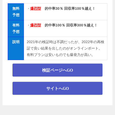
無料
・
爆烈型
的中率30％ 回収率100％越え！
予想
有料
・
爆烈型
的中率100％ 回収率300％越え！
予想
説明
2021年の検証時は不調だったが、2022年の再検
証で良い結果を出したのがオンラインボート。
有料プランは安いものでも爆発力が高い。
検証ページへGO
サイトへGO