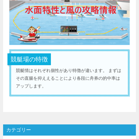
競艇場の特徴
競艇情はそれぞれ個性があり特徴が違います。 まずは
その直腸を抑ええることにより各段に舟券の的中率は
アップします。
カテゴリー