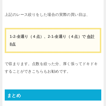
上記のレース絞りをした場合の実際の買い目は、
1-2-全通り（４点）、
2-1-全通り（４点）で
合計
8点
で収まります。点数を絞った分、厚く張ってドキドキ
することができこちらもお勧めです。
まとめ