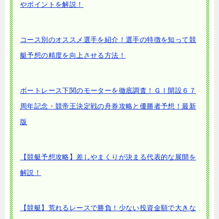
やポイントを解説！
コース別のオススメ選手を紹介！選手の特徴を知って競
艇予想の精度を向上させる方法！
ボートレース下関のモーターを徹底調査！ＧⅠ開設６７
周年記念・競帝王決定戦の舟券攻略と優勝者予想！最新
版
【競艇予想攻略】差しやまくりが決まる代表的な展開を
解説！
【競艇】荒れるレースで勝負！少ない投資金額で大きな