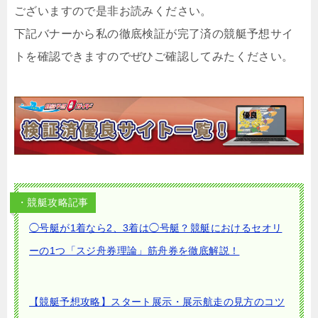
ございますので是非お読みください。
下記バナーから私の徹底検証が完了済の競艇予想サイ
トを確認できますのでぜひご確認してみたください。
・競艇攻略記事
◯号艇が1着なら2、3着は◯号艇？競艇におけるセオリ
ーの1つ「スジ舟券理論」筋舟券を徹底解説！
【競艇予想攻略】スタート展示・展示航走の見方のコツ